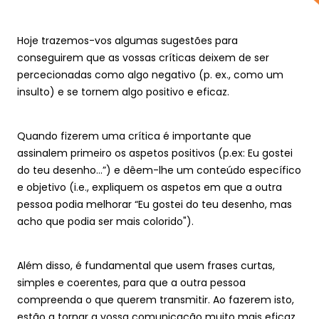
Teste a sua mente
Hoje trazemos-vos algumas sugestões para 
conseguirem que as vossas críticas deixem de ser 
percecionadas como algo negativo (p. ex., como um 
Área Reservada
insulto) e se tornem algo positivo e eficaz. 
Quando fizerem uma crítica é importante que 
assinalem primeiro os aspetos positivos (p.ex: Eu gostei 
do teu desenho…”) e dêem-lhe um conteúdo específico 
e objetivo (i.e., expliquem os aspetos em que a outra 
pessoa podia melhorar “Eu gostei do teu desenho, mas 
acho que podia ser mais colorido"). 
Além disso, é fundamental que usem frases curtas, 
simples e coerentes, para que a outra pessoa 
compreenda o que querem transmitir. Ao fazerem isto, 
estão a tornar a vossa comunicação muito mais eficaz.