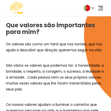
Que valores são importantes
para mim?
Os valores são como um farol que nos norteia, que nos 
ajuda a descobrir que direção queremos seguir na vida. 
Sobre
Notícias
São vários os valores que podemos ter: a honestidade, a 
bondade, o respeito, a coragem, o sucesso, a lealdade e 
a amizade... Cada pessoa tem os seus próprios valores, 
Fórum
muitas vezes valores que lhe foram transmitidos pelos 
seus pais. 
Contactos
Os nossos valores ajudam a iluminar o caminho que 
Precisa de ajuda?
queremos percorrer na vida, e a mantermo-nos nele, 