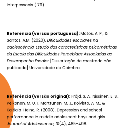
interpessoais (.79).
Referência (versão portuguesa): 
Matos, A. P., & 
Santos, A.M. (2020). 
Dificuldades escolares na 
adolescência: Estudo das características psicométricas 
da Escala das Dificuldades Percebidas Associadas ao 
Desempenho Escolar
 [Dissertação de mestrado não 
publicada] Universidade de Coimbra.
Referência (versão original):
 Fröjd, S. A., Nissinen, E. S., 
Pelkonen, M. U. I., Marttunen, M. J., Koivisto, A. M., & 
Kaltiala-Heino, R. (2008). Depression and school 
performance in middle adolescent boys and girls. 
Journal of Adolescence, 31
(4), 485–498. 