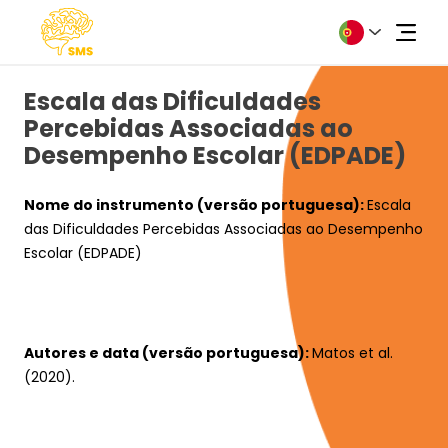
Escala das Dificuldades
Percebidas Associadas ao
Desempenho Escolar (EDPADE)
Nome do instrumento (versão portuguesa): 
Escala 
Sobre
das Dificuldades Percebidas Associadas ao Desempenho 
Escolar (EDPADE)
Notícias
Fórum
Autores e data (versão portuguesa): 
Matos et al. 
Contactos
(2020). 
Precisa de ajuda?