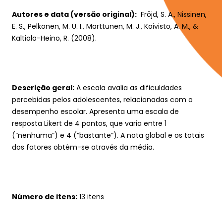
Autores e data (versão original):
  Fröjd, S. A., Nissinen, 
Teste a sua mente
E. S., Pelkonen, M. U. I., Marttunen, M. J., Koivisto, A. M., & 
Kaltiala-Heino, R. (2008). 
Área Reservada
Descrição geral:
 A escala avalia as dificuldades 
percebidas pelos adolescentes, relacionadas com o 
desempenho escolar. Apresenta uma escala de 
resposta Likert de 4 pontos, que varia entre 1 
(“nenhuma”) e 4 (“bastante”). A nota global e os totais 
dos fatores obtêm-se através da média.
Número de itens:
 13 itens